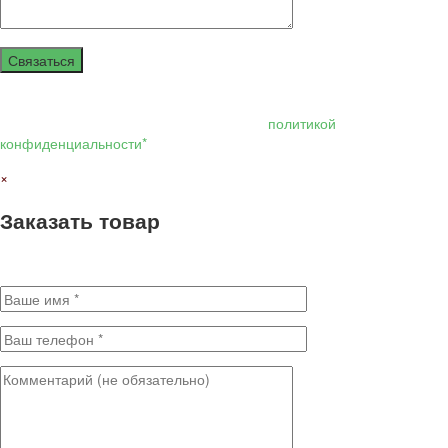
Связаться
Нажимая кнопку отправить я даю своё согласие на обработку моих
персональных данных, в соответствии с
политикой
конфиденциальности*
×
Заказать товар
Заполните поля для оформления заказа. * - Обязательные поля