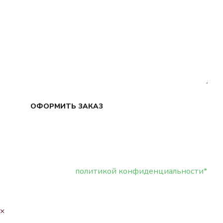
ОФОРМИТЬ ЗАКАЗ
Нажимая кнопку отправить я даю своё согласие
на обработку моих персональных данных, в
соответствии с
политикой конфиденциальности*
×