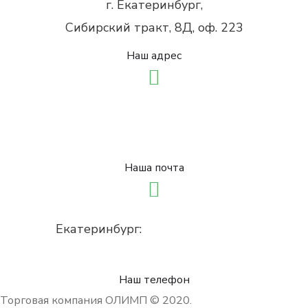
г. Екатеринбург,
Сибирский тракт, 8Д, оф. 223
Наш адрес
sale@olimpstroy66.ru
info@olimpstroy66.ru
Наша почта
Екатеринбург:
8 (343) 328-0-328
8 (922) 036-12-84
Наш телефон
Торговая компания ОЛИМП © 2020.
Политика