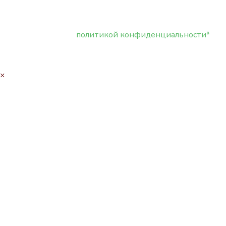
Нажимая кнопку отправить я даю своё согласие
на обработку моих персональных данных, в
соответствии с
политикой конфиденциальности*
×
Заказать товар
Заполните поля для оформления заказа. * -
Обязательные поля