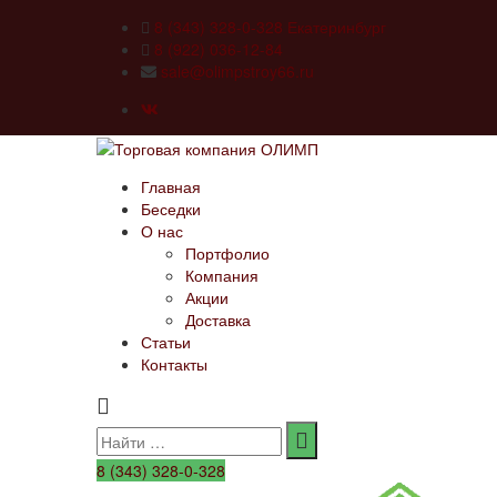
8 (343) 328-0-328 Екатеринбург
8 (922) 036-12-84
sale@olimpstroy66.ru
Главная
Беседки
О нас
Портфолио
Компания
Акции
Доставка
Статьи
Контакты
Search
for:
8 (343) 328-0-328