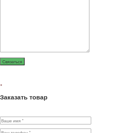
Связаться
Нажимая кнопку отправить я даю своё согласие на обработку моих
×
Заказать товар
Заполните поля для оформления заказа. * - Обязательные поля