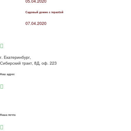
05.04.2020
Садовый домик с терасcой
07.04.2020
г. Екатеринбург,
Сибирский тракт, 8Д, оф. 223
Наш адрес
sale@olimpstroy66.ru
info@olimpstroy66.ru
Наша почта