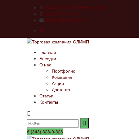
8 (343) 328-0-328 Екатеринбург
8 (922) 036-12-84
sale@olimpstroy66.ru
Главная
Беседки
О нас
Портфолио
Компания
Акции
Доставка
Статьи
Контакты
Search
for:
8 (343) 328-0-328