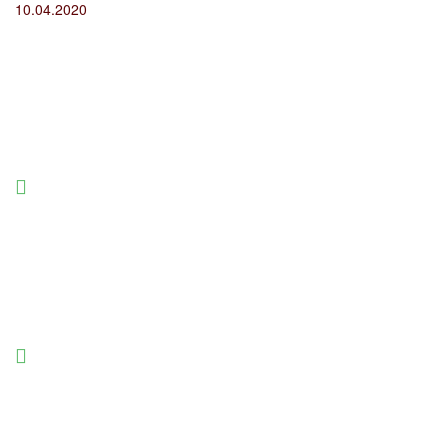
10.04.2020
г. Екатеринбург,
Сибирский тракт, 8Д, оф. 223
Наш адрес
sale@olimpstroy66.ru
info@olimpstroy66.ru